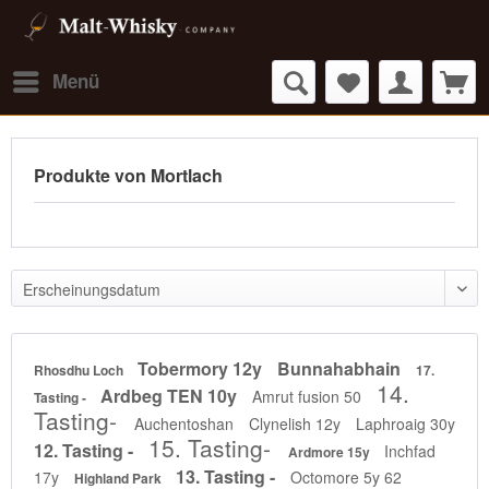
Menü
Produkte von Mortlach
Tobermory 12y
Bunnahabhain
Rhosdhu Loch
17.
14.
Ardbeg TEN 10y
Amrut fusion 50
Tasting -
Tasting-
Auchentoshan
Clynelish 12y
Laphroaig 30y
15. Tasting-
12. Tasting -
Inchfad
Ardmore 15y
13. Tasting -
17y
Octomore 5y 62
Highland Park