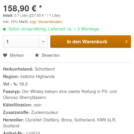
158,90 € *
Inhalt:
0.7 Liter (227,00 € * / 1 Liter)
inkl. 19% MwSt.
zzgl. Versandkosten
Sofort versandfertig, Lieferzeit ca. 1-3 Werktage
In den
Warenkorb
Merken
Bewerten
Herkunftsland:
Schottland
Region:
östliche Highlands
Vol - %:
58,5
Fasstyp:
Der Whisky bekam eine zweite Reifung in PX- und
Oloroso-Sherryfässern
Kältefiltration:
nein
Zusatzstoffe:
Zuckercouleur
Hersteller:
Clynelish Distillery, Brora, Sutherland, KW9 6LR,
Scotland
Artikel-Nr.:
110574